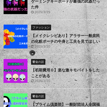
ゲーミングキーボードが最強の武器だっ
た件
2025/3/25
ファッション
【メイクレシピあり】アラサー一般庶民
の化粧ポーチの中身と工夫を見てほしい
2025/3/20
鬱金の説
【初期費用０】楽な激キモバイトをした
ことがある
2025/3/20
鬱金の説
【プライム倶楽部】一般財団法人全国福