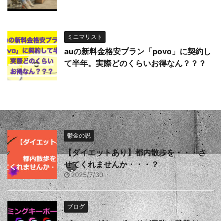
ミニマリスト
auの新料金格安プラン「povo」に契約し
て半年。実際どのくらいお得なん？？？
鬱金の説
【ダイエットあり】都内散歩を・・・さ
せてくれませんか・・・？
2025/7/30
ブログ