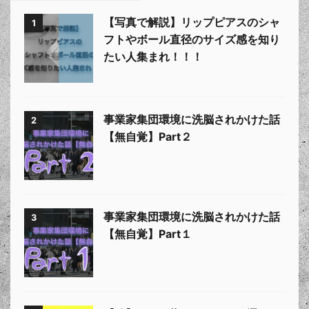
【写真で解説】リップピアスのシャ
1
フトやボール直径のサイズ感を知り
たい人集まれ！！！
事業家集団環境に洗脳されかけた話
2
【無自覚】Part２
事業家集団環境に洗脳されかけた話
3
【無自覚】Part１