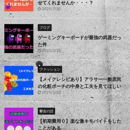
せてくれませんか・・・？
2025/7/30
ブログ
ゲーミングキーボードが最強の武器だっ
た件
2025/3/25
ファッション
【メイクレシピあり】アラサー一般庶民
の化粧ポーチの中身と工夫を見てほしい
2025/3/20
鬱金の説
【初期費用０】楽な激キモバイトをした
ことがある