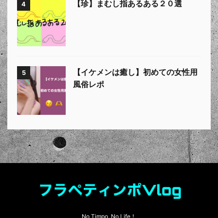
【珍】まむし指あるある２０選
4
【イケメンは癒し】初めての女性用
5
風俗レポ
No Timpo, No Life！