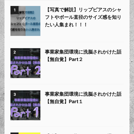
【写真で解説】リップピアスのシャ
1
フトやボール直径のサイズ感を知り
たい人集まれ！！！
事業家集団環境に洗脳されかけた話
2
【無自覚】Part２
事業家集団環境に洗脳されかけた話
3
【無自覚】Part１