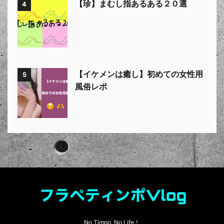
【珍】まむし指あるある２０選
4
【イケメンは癒し】初めての女性用
5
風俗レポ
No Timpo, No Life！