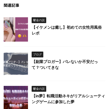
関連記事
鬱金の説
【イケメンは癒し】初めての女性用風俗
レポ
ブログ
【副業ブロガー】バレないか不安だっ
て？ついてきな
鬱金の説
【in夢】転職活動ネキがリアルシューティ
ングゲームに参加した夢