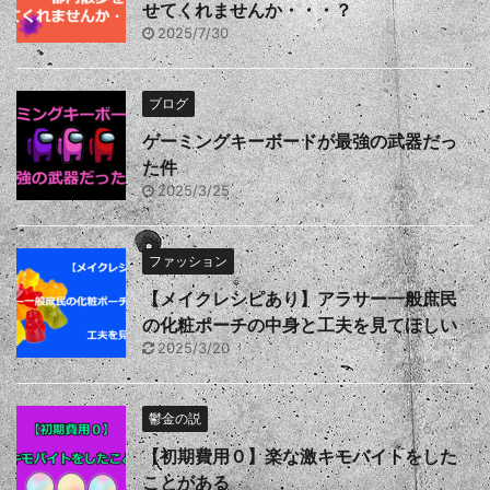
せてくれませんか・・・？
2025/7/30
ブログ
ゲーミングキーボードが最強の武器だっ
た件
2025/3/25
ファッション
【メイクレシピあり】アラサー一般庶民
の化粧ポーチの中身と工夫を見てほしい
2025/3/20
鬱金の説
【初期費用０】楽な激キモバイトをした
ことがある