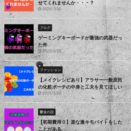
せてくれませんか・・・？
2025/7/30
ブログ
ゲーミングキーボードが最強の武器だっ
た件
2025/3/25
ファッション
【メイクレシピあり】アラサー一般庶民
の化粧ポーチの中身と工夫を見てほしい
2025/3/20
鬱金の説
【初期費用０】楽な激キモバイトをした
ことがある