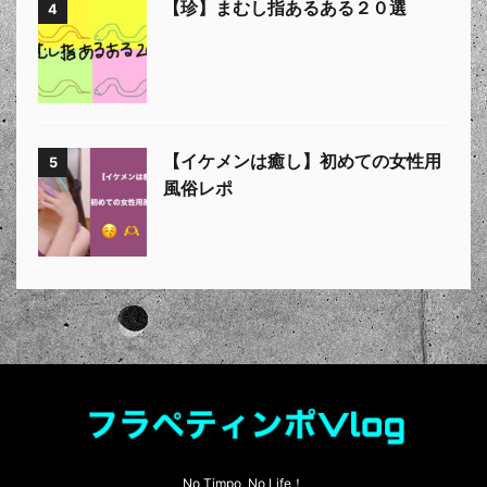
【珍】まむし指あるある２０選
4
【イケメンは癒し】初めての女性用
5
風俗レポ
No Timpo, No Life！