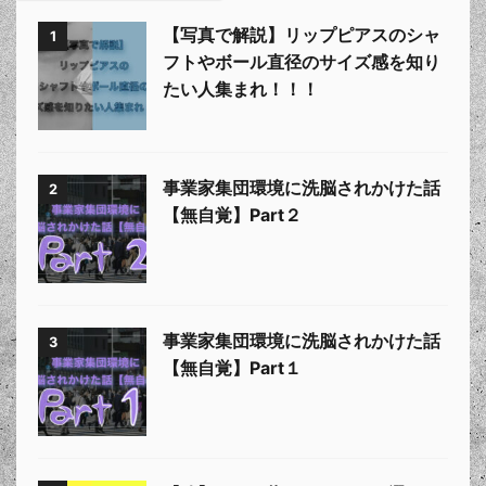
【写真で解説】リップピアスのシャ
1
フトやボール直径のサイズ感を知り
たい人集まれ！！！
事業家集団環境に洗脳されかけた話
2
【無自覚】Part２
事業家集団環境に洗脳されかけた話
3
【無自覚】Part１