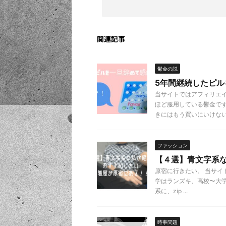
関連記事
鬱金の説
5年間継続したピ
当サイトではアフィリエ
ほど服用している鬱金で
きにはもう買いにいけない .
ファッション
【４選】青文字系
原宿に行きたい。 当サイ
学はランズキ、高校〜大学は
系に、zip ...
時事問題