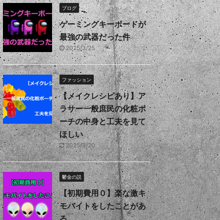
ブログ
ゲーミングキーボードが
最強の武器だった件
2025/3/25
ファッション
【メイクレシピあり】ア
ラサー一般庶民の化粧ポ
ーチの中身と工夫を見て
ほしい
2025/3/20
鬱金の説
【初期費用０】楽な激キ
モバイトをしたことがあ
る