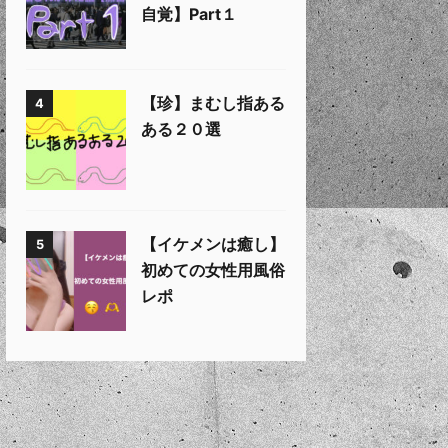
自覚】Part１
【珍】まむし指ある
4
ある２０選
【イケメンは癒し】
5
初めての女性用風俗
レポ