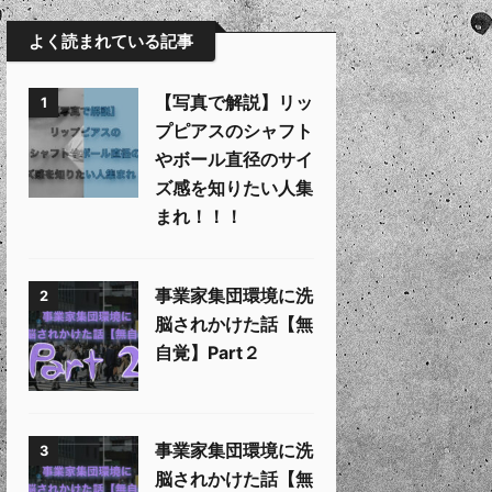
よく読まれている記事
【写真で解説】リッ
1
プピアスのシャフト
やボール直径のサイ
ズ感を知りたい人集
まれ！！！
事業家集団環境に洗
2
脳されかけた話【無
自覚】Part２
事業家集団環境に洗
3
脳されかけた話【無