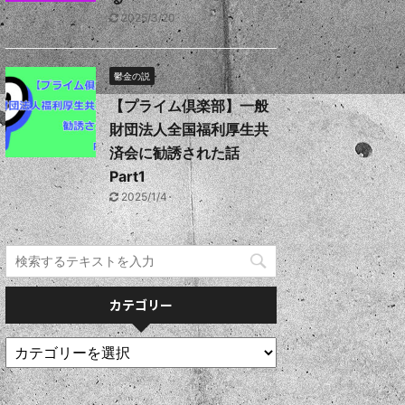
2025/3/20
鬱金の説
【プライム倶楽部】一般
財団法人全国福利厚生共
済会に勧誘された話
Part1
2025/1/4
カテゴリー