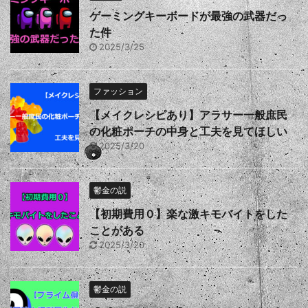
ゲーミングキーボードが最強の武器だっ
た件
2025/3/25
ファッション
【メイクレシピあり】アラサー一般庶民
の化粧ポーチの中身と工夫を見てほしい
2025/3/20
鬱金の説
【初期費用０】楽な激キモバイトをした
ことがある
2025/3/20
鬱金の説