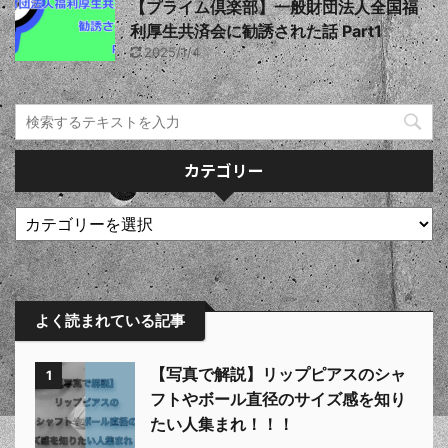
【プライム倶楽部】一般財団法人全国福
利厚生共済会に勧誘された話 Part1
2025/1/4
カテゴリー
よく読まれている記事
【写真で解説】リップピアスのシャ
1
フトやボール直径のサイズ感を知り
たい人集まれ！！！