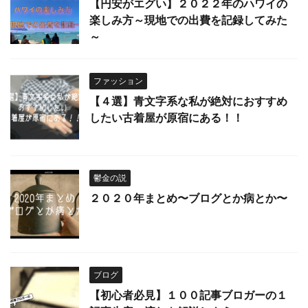
【円安がエグい】２０２２年のハワイの
楽しみ方～現地での出費を記録してみた
～
ファッション
【４選】青文字系な私が絶対におすすめ
したい古着屋が原宿にある！！
鬱金の説
２０２０年まとめ〜ブログとか病とか〜
ブログ
【初心者必見】１００記事ブロガーの１