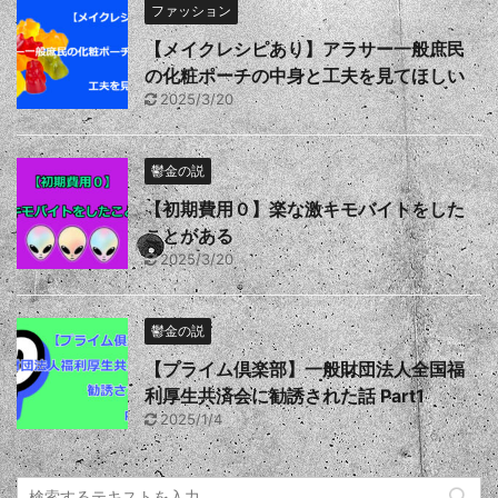
ファッション
【メイクレシピあり】アラサー一般庶民
の化粧ポーチの中身と工夫を見てほしい
2025/3/20
鬱金の説
【初期費用０】楽な激キモバイトをした
ことがある
2025/3/20
鬱金の説
【プライム倶楽部】一般財団法人全国福
利厚生共済会に勧誘された話 Part1
2025/1/4