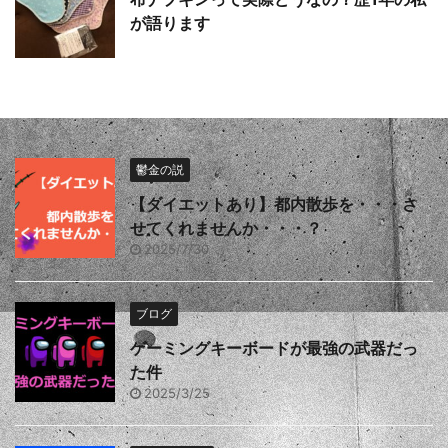
が語ります
鬱金の説
【ダイエットあり】都内散歩を・・・さ
せてくれませんか・・・？
2025/7/30
ブログ
ゲーミングキーボードが最強の武器だっ
た件
2025/3/25