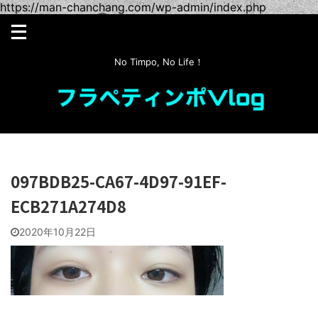
https://man-chanchang.com/wp-admin/index.php
No Timpo, No Life！
097BDB25-CA67-4D97-91EF-
ECB271A274D8
2020年10月22日