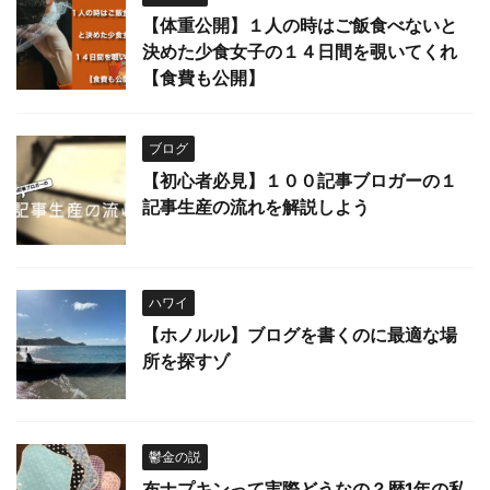
【体重公開】１人の時はご飯食べないと
決めた少食女子の１４日間を覗いてくれ
【食費も公開】
ブログ
【初心者必見】１００記事ブロガーの１
記事生産の流れを解説しよう
ハワイ
【ホノルル】ブログを書くのに最適な場
所を探すゾ
鬱金の説
布ナプキンって実際どうなの？歴1年の私