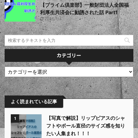
【プライム倶楽部】一般財団法人全国福
利厚生共済会に勧誘された話 Part1
2025/1/4
カテゴリー
よく読まれている記事
【写真で解説】リップピアスのシャ
1
フトやボール直径のサイズ感を知り
たい人集まれ！！！