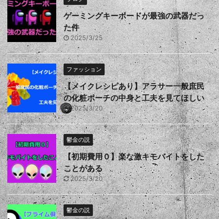
ゲーミングキーボードが最強の武器だっ
た件
2025/3/25
ファッション
【メイクレシピあり】アラサー一般庶民
の化粧ポーチの中身と工夫を見てほしい
2025/3/20
鬱金の説
【初期費用０】楽な激キモバイトをした
ことがある
2025/3/20
鬱金の説