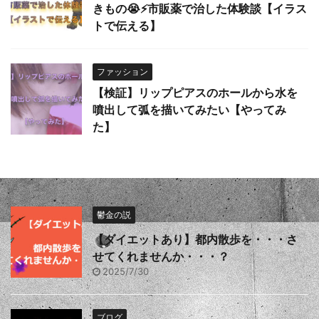
きもの😭⚡️市販薬で治した体験談【イラス
トで伝える】
ファッション
【検証】リップピアスのホールから水を
噴出して弧を描いてみたい【やってみ
た】
鬱金の説
【ダイエットあり】都内散歩を・・・さ
せてくれませんか・・・？
2025/7/30
ブログ