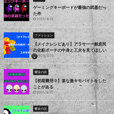
ゲーミングキーボードが最強の武器だっ
た件
2025/3/25
ファッション
【メイクレシピあり】アラサー一般庶民
の化粧ポーチの中身と工夫を見てほしい
2025/3/20
鬱金の説
【初期費用０】楽な激キモバイトをした
ことがある
2025/3/20
鬱金の説