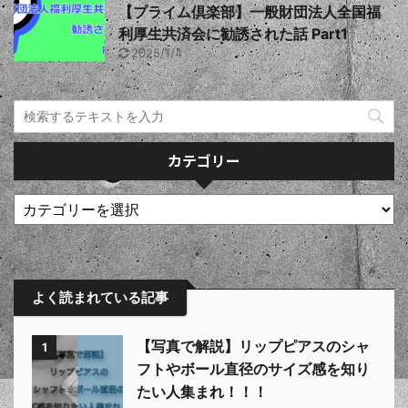
【プライム倶楽部】一般財団法人全国福
利厚生共済会に勧誘された話 Part1
2025/1/4
カテゴリー
よく読まれている記事
【写真で解説】リップピアスのシャ
1
フトやボール直径のサイズ感を知り
たい人集まれ！！！