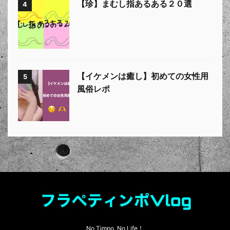
【珍】まむし指あるある２０選
4
【イケメンは癒し】初めての女性用
5
風俗レポ
No Timpo, No Life！