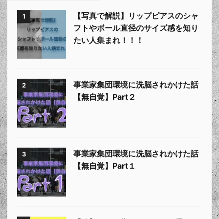
【写真で解説】リップピアスのシャ
1
フトやボール直径のサイズ感を知り
たい人集まれ！！！
事業家集団環境に洗脳されかけた話
2
【無自覚】Part２
事業家集団環境に洗脳されかけた話
3
【無自覚】Part１