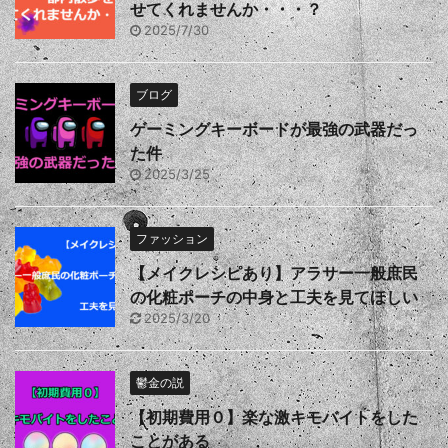
せてくれませんか・・・？
2025/7/30
ブログ
ゲーミングキーボードが最強の武器だっ
た件
2025/3/25
ファッション
【メイクレシピあり】アラサー一般庶民
の化粧ポーチの中身と工夫を見てほしい
2025/3/20
鬱金の説
【初期費用０】楽な激キモバイトをした
ことがある