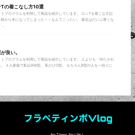
Tの着こなし方10選
トプログラムを利用して商品を紹介しています。 ロンTを着こなす記
ら秋から冬になってしまった～～なんてこったい。 最近はだいぶ寒くな
..
運が良い。
イトプログラムを利用して商品を紹介しています。 人よりも「待たされ
。 ４人家族で私以外B型。 私だけO型。 もちろんB型の人を一括りに
No Timpo, No Life！