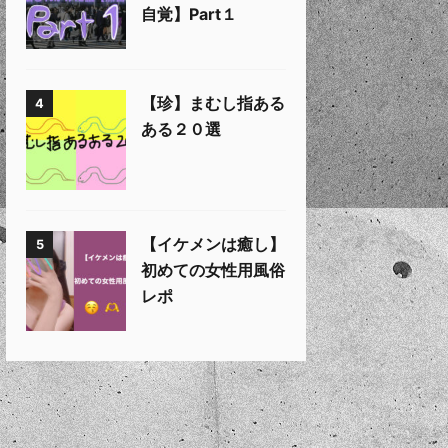
自覚】Part１
【珍】まむし指ある
4
ある２０選
【イケメンは癒し】
5
初めての女性用風俗
レポ