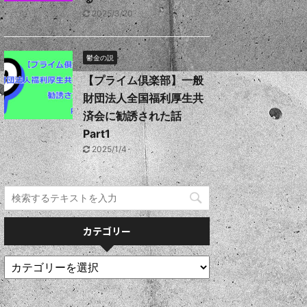
2025/3/20
鬱金の説
【プライム倶楽部】一般
財団法人全国福利厚生共
済会に勧誘された話
Part1
2025/1/4
カテゴリー