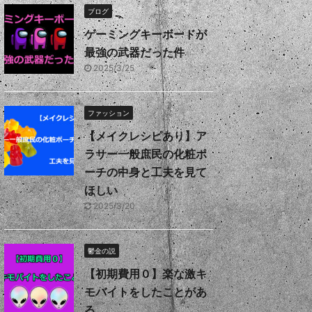
ブログ
ゲーミングキーボードが
最強の武器だった件
2025/3/25
ファッション
【メイクレシピあり】ア
ラサー一般庶民の化粧ポ
ーチの中身と工夫を見て
ほしい
2025/3/20
鬱金の説
【初期費用０】楽な激キ
モバイトをしたことがあ
る