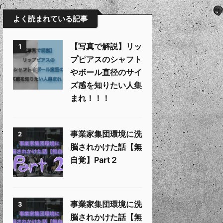
よく読まれている記事
【写真で解説】リッ
1
プピアスのシャフト
やボール直径のサイ
ズ感を知りたい人集
まれ！！！
事業家集団環境に洗
2
脳されかけた話【無
自覚】Part２
事業家集団環境に洗
3
脳されかけた話【無