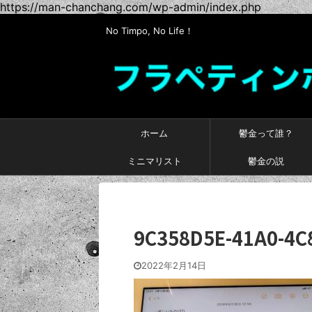
https://man-chanchang.com/wp-admin/index.php
No Timpo, No Life！
ホーム
鬱金って誰？
ミニマリスト
鬱金の説
9C358D5E-41A0-4C
2022年2月14日