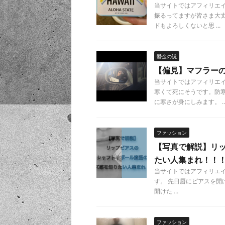
当サイトではアフィリエ
振るってますが皆さま大丈
ドもよろしくないと思 ...
鬱金の説
【偏見】マフラー
当サイトではアフィリエ
寒くて死にそうです。防寒
に寒さが身にしみます。 ..
ファッション
【写真で解説】リ
たい人集まれ！！
当サイトではアフィリエ
す。 先日唇にピアスを開
開けた ...
ファッション