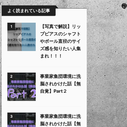
よく読まれている記事
【写真で解説】リッ
1
プピアスのシャフト
やボール直径のサイ
ズ感を知りたい人集
まれ！！！
事業家集団環境に洗
2
脳されかけた話【無
自覚】Part２
事業家集団環境に洗
3
脳されかけた話【無