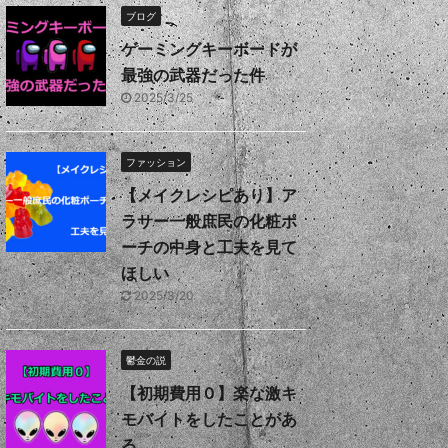
ブログ
ゲーミングキーボードが
最強の武器だった件
2025/3/25
ファッション
【メイクレシピあり】ア
ラサー一般庶民の化粧ポ
ーチの中身と工夫を見て
ほしい
2025/3/20
鬱金の説
【初期費用０】楽な激キ
モバイトをしたことがあ
る