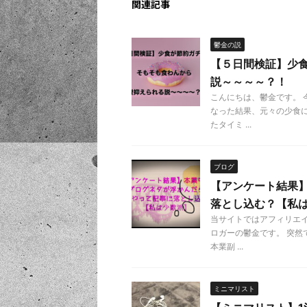
関連記事
鬱金の説
【５日間検証】少
説～～～～？！
こんにちは、鬱金です。
なった結果、元々の少食に
たタイミ ...
ブログ
【アンケート結果
落とし込む？【私
当サイトではアフィリエ
ロガーの鬱金です。 突然
本業副 ...
ミニマリスト