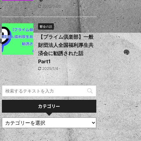
2025/3/20
鬱金の説
【プライム倶楽部】一般
財団法人全国福利厚生共
済会に勧誘された話
Part1
2025/1/4
カテゴリー