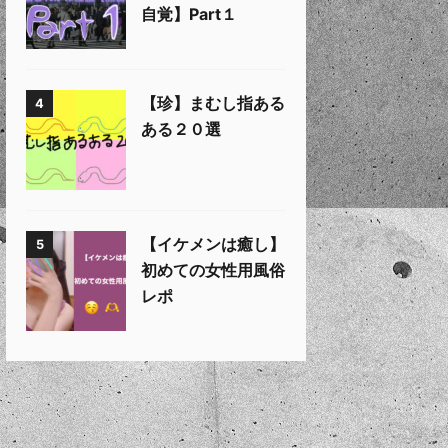
自覚】Part１
【珍】まむし指ある
4
ある２０選
【イケメンは癒し】
5
初めての女性用風俗
レポ