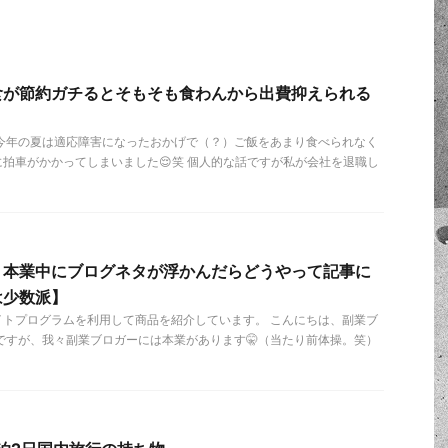
食が節約ガチるとそもそも食わんから出費抑えられる
 今年の夏は適応障害になったおかげで（？）ご飯をあまり食べられなく
拍車がかかってしまいました😌笑 個人的な話ですが私が会社を退職し
】本業中にブログネタが浮かんだらどうやって記事に
は少数派】
イトプログラムを利用して商品を紹介しています。 こんにちは、副業ブ
ですが、我々副業ブロガーには本業があります🤫（当たり前体操。笑）