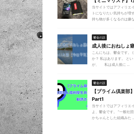
【ミニマリスト】1
当サイトではアフィリエ
トになりたい気持ちが増
持ち物が多くなるのは嫌な .
鬱金の説
成人後におねしょ
こんにちは、鬱金です。 
か？ 私はあります。 と
が、 私は成人後に ...
鬱金の説
【プライム倶楽部
Part1
当サイトではアフィリエ
よ、鬱金です。 ”一般社
かちゃんとした組織みた ..