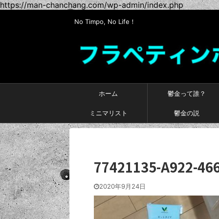
https://man-chanchang.com/wp-admin/index.php
No Timpo, No Life！
ホーム
鬱金って誰？
ミニマリスト
鬱金の説
77421135-A922-46
2020年9月24日