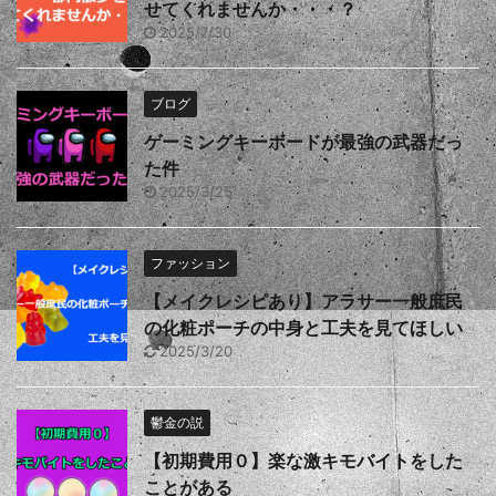
せてくれませんか・・・？
2025/7/30
ブログ
ゲーミングキーボードが最強の武器だっ
た件
2025/3/25
ファッション
【メイクレシピあり】アラサー一般庶民
の化粧ポーチの中身と工夫を見てほしい
2025/3/20
鬱金の説
【初期費用０】楽な激キモバイトをした
ことがある