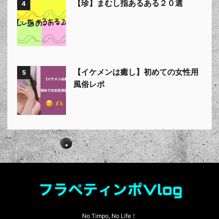
【珍】まむし指あるある２０選
4
【イケメンは癒し】初めての女性用
5
風俗レポ
No Timpo, No Life！