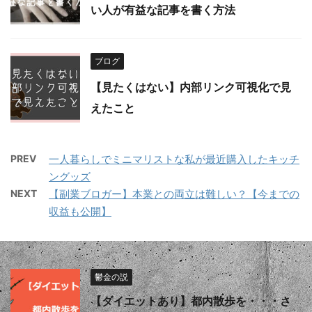
い人が有益な記事を書く方法
ブログ
【見たくはない】内部リンク可視化で見
えたこと
PREV
一人暮らしでミニマリストな私が最近購入したキッチ
ングッズ
NEXT
【副業ブロガー】本業との両立は難しい？【今までの
収益も公開】
鬱金の説
【ダイエットあり】都内散歩を・・・さ