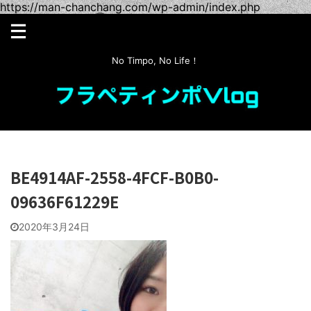
https://man-chanchang.com/wp-admin/index.php
No Timpo, No Life！
BE4914AF-2558-4FCF-B0B0-
09636F61229E
2020年3月24日