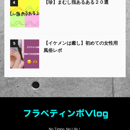
【珍】まむし指あるある２０選
4
【イケメンは癒し】初めての女性用
5
風俗レポ
No Timpo, No Life！