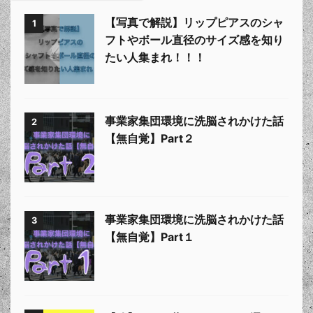
【写真で解説】リップピアスのシャ
1
フトやボール直径のサイズ感を知り
たい人集まれ！！！
事業家集団環境に洗脳されかけた話
2
【無自覚】Part２
事業家集団環境に洗脳されかけた話
3
【無自覚】Part１