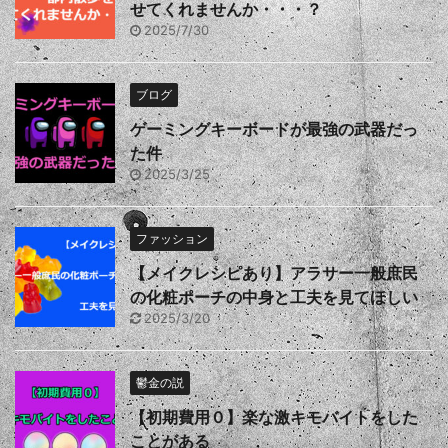
せてくれませんか・・・？
2025/7/30
ブログ
ゲーミングキーボードが最強の武器だっ
た件
2025/3/25
ファッション
【メイクレシピあり】アラサー一般庶民
の化粧ポーチの中身と工夫を見てほしい
2025/3/20
鬱金の説
【初期費用０】楽な激キモバイトをした
ことがある