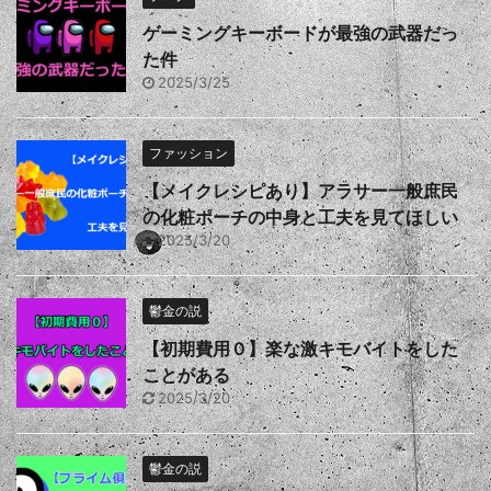
ゲーミングキーボードが最強の武器だっ
た件
2025/3/25
ファッション
【メイクレシピあり】アラサー一般庶民
の化粧ポーチの中身と工夫を見てほしい
2025/3/20
鬱金の説
【初期費用０】楽な激キモバイトをした
ことがある
2025/3/20
鬱金の説