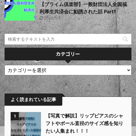
【プライム倶楽部】一般財団法人全国福
利厚生共済会に勧誘された話 Part1
2025/1/4
カテゴリー
よく読まれている記事
【写真で解説】リップピアスのシャ
1
フトやボール直径のサイズ感を知り
たい人集まれ！！！