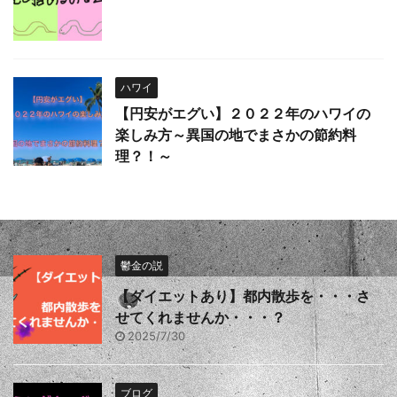
ハワイ
【円安がエグい】２０２２年のハワイの
楽しみ方～異国の地でまさかの節約料
理？！～
鬱金の説
【ダイエットあり】都内散歩を・・・さ
せてくれませんか・・・？
2025/7/30
ブログ