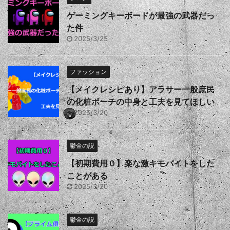
ゲーミングキーボードが最強の武器だっ
た件
2025/3/25
ファッション
【メイクレシピあり】アラサー一般庶民
の化粧ポーチの中身と工夫を見てほしい
2025/3/20
鬱金の説
【初期費用０】楽な激キモバイトをした
ことがある
2025/3/20
鬱金の説