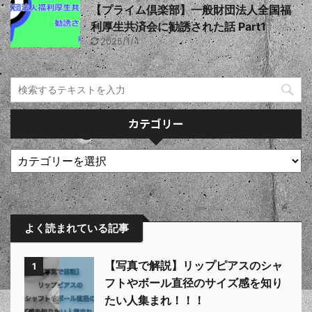
【プライム倶楽部】一般財団法人全国福
利厚生共済会に勧誘された話 Part1
2025/1/4
カテゴリー
よく読まれている記事
【写真で解説】リップピアスのシャ
1
フトやボール直径のサイズ感を知り
たい人集まれ！！！