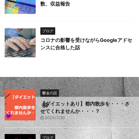
数、収益報告
ブログ
コロナの影響を受けながらGoogleアドセ
ンスに合格した話
鬱金の説
【ダイエットあり】都内散歩を・・・さ
せてくれませんか・・・？
2025/7/30
ブログ