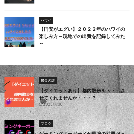
ハワイ
【円安がエグい】２０２２年のハワイの
楽しみ方～現地での出費を記録してみた
～
鬱金の説
【ダイエットあり】都内散歩を・・・さ
せてくれませんか・・・？
2025/7/30
ブログ
ゲーミングキーボードが最強の武器だっ