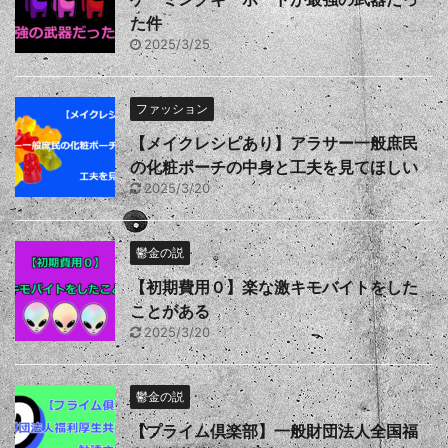
た件
2025/3/25
ファッション
【メイクレシピあり】アラサー一般庶民
の化粧ポーチの中身と工夫を見てほしい
2025/3/20
鬱金の説
【初期費用０】楽な激キモバイトをした
ことがある
2025/3/20
鬱金の説
【プライム倶楽部】一般財団法人全国福