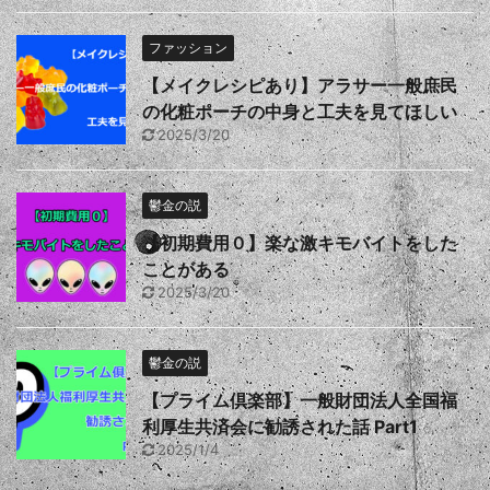
ファッション
【メイクレシピあり】アラサー一般庶民
の化粧ポーチの中身と工夫を見てほしい
2025/3/20
鬱金の説
【初期費用０】楽な激キモバイトをした
ことがある
2025/3/20
鬱金の説
【プライム倶楽部】一般財団法人全国福
利厚生共済会に勧誘された話 Part1
2025/1/4