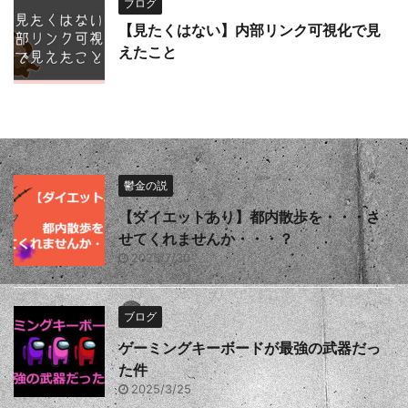
ブログ
【見たくはない】内部リンク可視化で見
えたこと
鬱金の説
【ダイエットあり】都内散歩を・・・さ
せてくれませんか・・・？
2025/7/30
ブログ
ゲーミングキーボードが最強の武器だっ
た件
2025/3/25