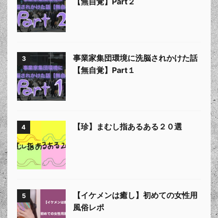
【無自覚】Part２
事業家集団環境に洗脳されかけた話
3
【無自覚】Part１
【珍】まむし指あるある２０選
4
【イケメンは癒し】初めての女性用
5
風俗レポ