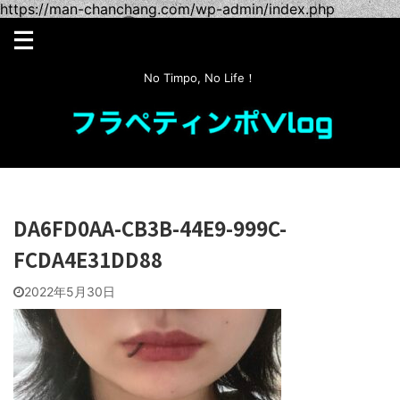
https://man-chanchang.com/wp-admin/index.php
No Timpo, No Life！
DA6FD0AA-CB3B-44E9-999C-
FCDA4E31DD88
2022年5月30日