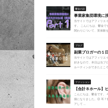
鬱金の説
事業家集団環境に洗
当サイトではアフィリエ
す。 こんにちは、鬱金
関わりについて、実体験を .
ブログ
副業ブロガーの１
当サイトではアフィリエ
好きなので、本日は当ブ
ルーティンができたところ .
ファッション
【合計８ホール】
こんにちは、鬱金です。
個になりました。😌 耳
アして ...