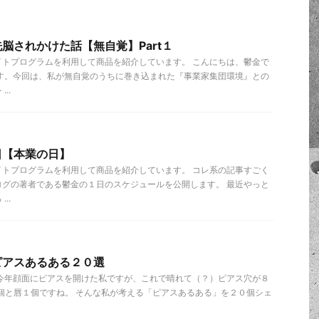
脳されかけた話【無自覚】Part１
イトプログラムを利用して商品を紹介しています。 こんにちは、鬱金で
です。今回は、私が無自覚のうちに巻き込まれた『事業家集団環境』との
..
日【本業の日】
イトプログラムを利用して商品を紹介しています。 コレ系の記事すごく
ログの著者である鬱金の１日のスケジュールを公開します。 最近やっと
..
ピアスあるある２０選
 今年顔面にピアスを開けた私ですが、これで晴れて（？）ピアス穴が８
７個と唇１個ですね。 そんな私が考える「ピアスあるある」を２０個シェ