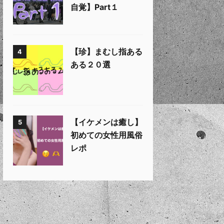
自覚】Part１
【珍】まむし指ある
4
ある２０選
【イケメンは癒し】
5
初めての女性用風俗
レポ