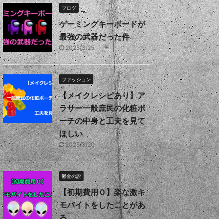
ブログ
ゲーミングキーボードが
最強の武器だった件
2025/3/25
ファッション
【メイクレシピあり】ア
ラサー一般庶民の化粧ポ
ーチの中身と工夫を見て
ほしい
2025/3/20
鬱金の説
【初期費用０】楽な激キ
モバイトをしたことがあ
る