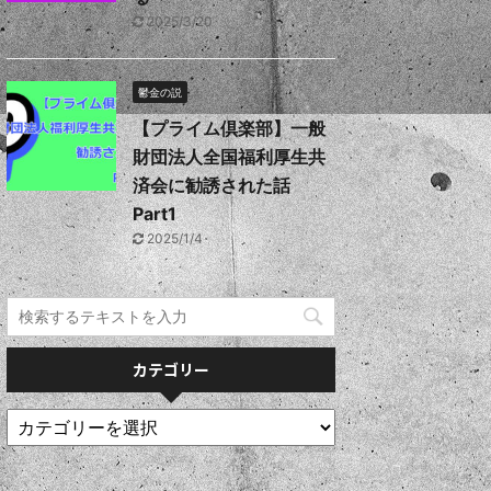
2025/3/20
鬱金の説
【プライム倶楽部】一般
財団法人全国福利厚生共
済会に勧誘された話
Part1
2025/1/4
カテゴリー