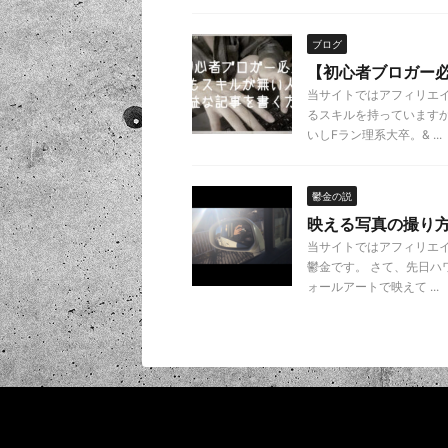
ブログ
【初心者ブロガー
当サイトではアフィリエ
るスキルを持っていますか
いしFラン理系大卒。& ...
鬱金の説
映える写真の撮り
当サイトではアフィリエ
鬱金です。 さて、先日ハ
ォールアートで映えて ...