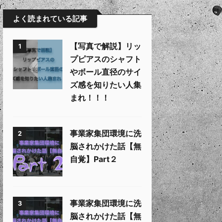
よく読まれている記事
【写真で解説】リッ
1
プピアスのシャフト
やボール直径のサイ
ズ感を知りたい人集
まれ！！！
事業家集団環境に洗
2
脳されかけた話【無
自覚】Part２
事業家集団環境に洗
3
脳されかけた話【無