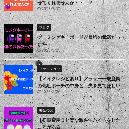
せてくれませんか・・・？
2025/7/30
ブログ
ゲーミングキーボードが最強の武器だっ
た件
2025/3/25
ファッション
【メイクレシピあり】アラサー一般庶民
の化粧ポーチの中身と工夫を見てほしい
2025/3/20
鬱金の説
【初期費用０】楽な激キモバイトをした
ことがある