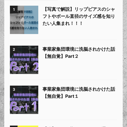
【写真で解説】リップピアスのシャ
1
フトやボール直径のサイズ感を知り
たい人集まれ！！！
事業家集団環境に洗脳されかけた話
2
【無自覚】Part２
事業家集団環境に洗脳されかけた話
3
【無自覚】Part１