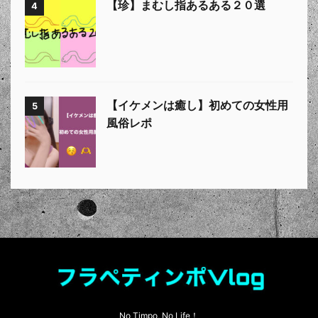
【珍】まむし指あるある２０選
4
【イケメンは癒し】初めての女性用
5
風俗レポ
No Timpo, No Life！