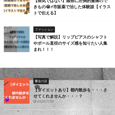
【病気ではない】陰部に圧倒的激痛ので
きもの😭⚡️市販薬で治した体験談【イラス
トで伝える】
ファッション
【写真で解説】リップピアスのシャフト
やボール直径のサイズ感を知りたい人集
まれ！！！
鬱金の説
【ダイエットあり】都内散歩を・・・さ
せてくれませんか・・・？
2025/7/30