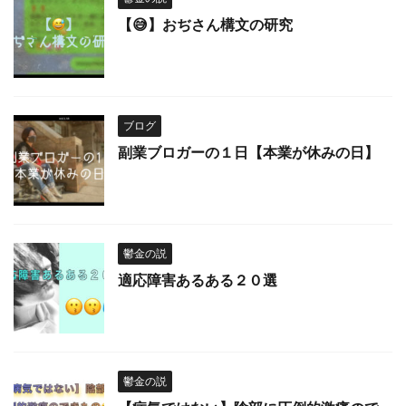
【😅】おぢさん構文の研究
ブログ
副業ブロガーの１日【本業が休みの日】
鬱金の説
適応障害あるある２０選
鬱金の説