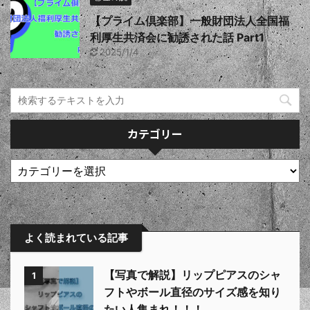
【プライム倶楽部】一般財団法人全国福
利厚生共済会に勧誘された話 Part1
2025/1/4
カテゴリー
よく読まれている記事
【写真で解説】リップピアスのシャ
1
フトやボール直径のサイズ感を知り
たい人集まれ！！！