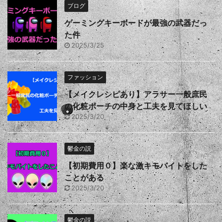
ブログ
ゲーミングキーボードが最強の武器だっ
た件
2025/3/25
ファッション
【メイクレシピあり】アラサー一般庶民
の化粧ポーチの中身と工夫を見てほしい
2025/3/20
鬱金の説
【初期費用０】楽な激キモバイトをした
ことがある
2025/3/20
鬱金の説