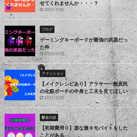
せてくれませんか・・・？
2025/7/30
ブログ
ゲーミングキーボードが最強の武器だっ
た件
2025/3/25
ファッション
【メイクレシピあり】アラサー一般庶民
の化粧ポーチの中身と工夫を見てほしい
2025/3/20
鬱金の説
【初期費用０】楽な激キモバイトをした
ことがある