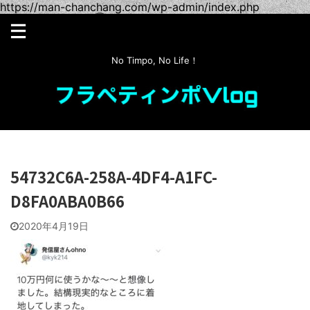
https://man-chanchang.com/wp-admin/index.php
No Timpo, No Life！
54732C6A-258A-4DF4-A1FC-
D8FA0ABA0B66
2020年4月19日