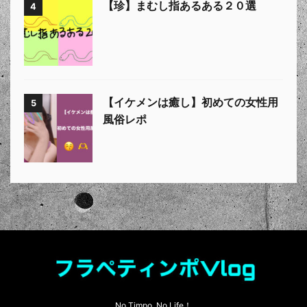
【珍】まむし指あるある２０選
4
【イケメンは癒し】初めての女性用
5
風俗レポ
No Timpo, No Life！