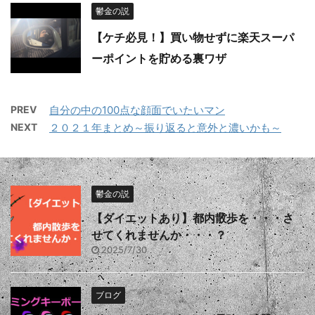
鬱金の説
【ケチ必見！】買い物せずに楽天スーパ
ーポイントを貯める裏ワザ
PREV
自分の中の100点な顔面でいたいマン
NEXT
２０２１年まとめ～振り返ると意外と濃いかも～
鬱金の説
【ダイエットあり】都内散歩を・・・さ
せてくれませんか・・・？
2025/7/30
ブログ