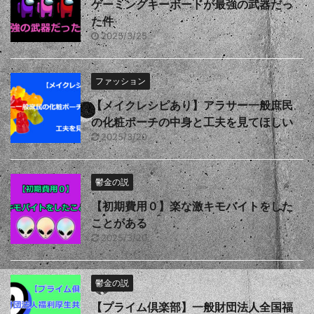
ゲーミングキーボードが最強の武器だっ
た件
2025/3/25
ファッション
【メイクレシピあり】アラサー一般庶民
の化粧ポーチの中身と工夫を見てほしい
2025/3/20
鬱金の説
【初期費用０】楽な激キモバイトをした
ことがある
2025/3/20
鬱金の説
【プライム倶楽部】一般財団法人全国福