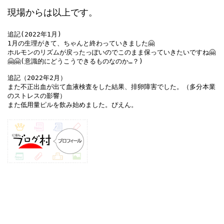
現場からは以上です。
追記(2022年1月)

1月の生理がきて、ちゃんと終わっていきました🤗

ホルモンのリズムが戻ったっぽいのでこのまま保っていきたいですね🤗
🤗🤗(意識的にどうこうできるものなのか…？)

追記（2022年2月）

また不正出血が出て血液検査をした結果、排卵障害でした。（多分本業
のストレスの影響）

また低用量ピルを飲み始めました。ぴえん。