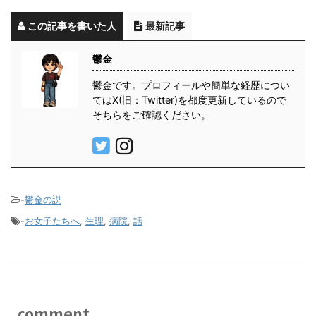
この記事を書いた人
最新記事
鬱金
鬱金です。プロフィールや簡単な経歴につい
てはX(旧：Twitter)を都度更新しているので
そちらをご確認ください。
-
鬱金の説
-
お女子たちへ
,
生理
,
病院
,
話
comment