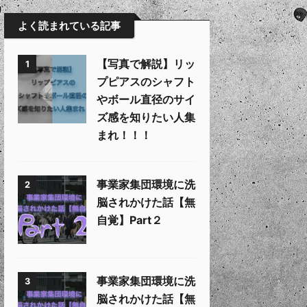
よく読まれている記事
【写真で解説】リッ
1
プピアスのシャフト
やボール直径のサイ
ズ感を知りたい人集
まれ！！！
事業家集団環境に洗
2
脳されかけた話【無
自覚】Part２
事業家集団環境に洗
3
脳されかけた話【無