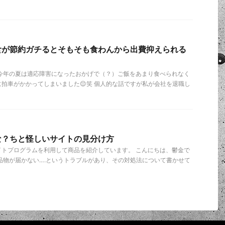
食が節約ガチるとそもそも食わんから出費抑えられる
 今年の夏は適応障害になったおかげで（？）ご飯をあまり食べられなく
拍車がかかってしまいました😌笑 個人的な話ですが私が会社を退職し
な？ちと怪しいサイトの見分け方
イトプログラムを利用して商品を紹介しています。 こんにちは、鬱金で
品物が届かない….というトラブルがあり、その対処法について書かせて