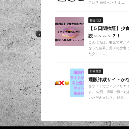
ごい？ 頑張った？ ま ...
鬱金の説
【５日間検証】少
説～～～～？！
こんにちは、鬱金です。
なった結果、元々の少食に
たタイミ ...
時事問題
通販詐欺サイトか
当サイトではアフィリエ
す。 先日、通販で買った
いただきました。 結果 ...