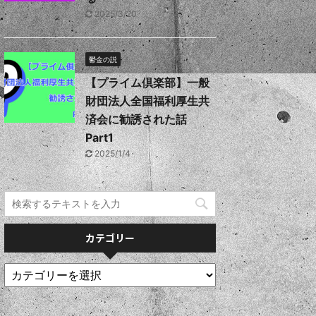
2025/3/20
鬱金の説
【プライム倶楽部】一般
財団法人全国福利厚生共
済会に勧誘された話
Part1
2025/1/4
カテゴリー