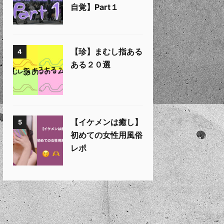
自覚】Part１
【珍】まむし指ある
4
ある２０選
【イケメンは癒し】
5
初めての女性用風俗
レポ