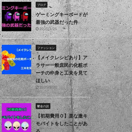
ブログ
ゲーミングキーボードが
最強の武器だった件
2025/3/25
ファッション
【メイクレシピあり】ア
ラサー一般庶民の化粧ポ
ーチの中身と工夫を見て
ほしい
2025/3/20
鬱金の説
【初期費用０】楽な激キ
モバイトをしたことがあ
る