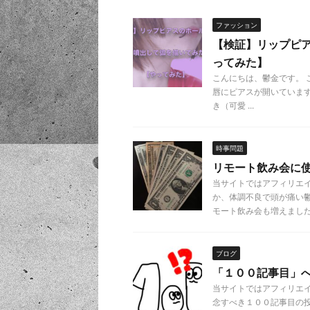
ファッション
【検証】リップピ
ってみた】
こんにちは、鬱金です。
唇にピアスが開いています
き（可愛 ...
時事問題
リモート飲み会に
当サイトではアフィリエ
か、体調不良で頭が痛い
モート飲み会も増えましたよ 
ブログ
「１００記事目」
当サイトではアフィリエ
念すべき１００記事目の投