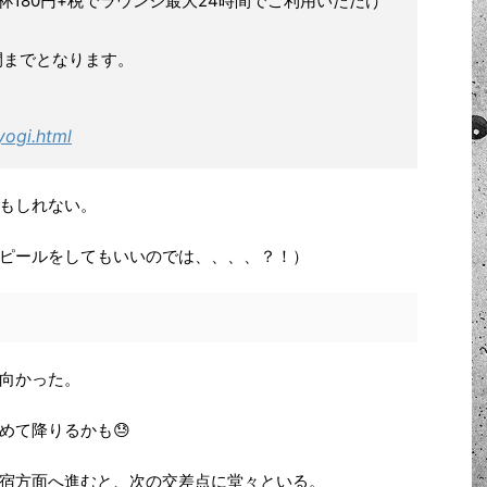
杯180円+税でラウンジ最大24時間でご利用いただけ
間までとなります。
yogi.html
もしれない。
ピールをしてもいいのでは、、、、？！）
向かった。
めて降りるかも😓
宿方面へ進むと、次の交差点に堂々といる。