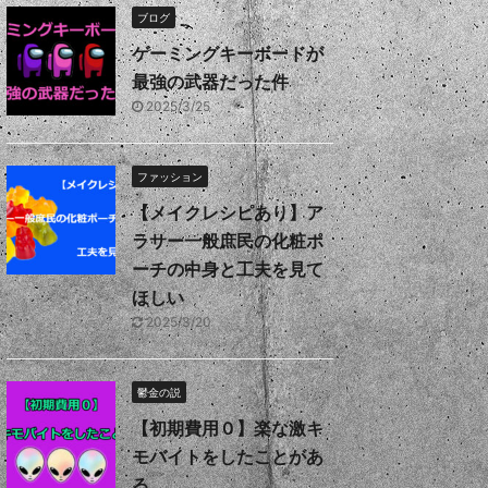
ブログ
ゲーミングキーボードが
最強の武器だった件
2025/3/25
ファッション
【メイクレシピあり】ア
ラサー一般庶民の化粧ポ
ーチの中身と工夫を見て
ほしい
2025/3/20
鬱金の説
【初期費用０】楽な激キ
モバイトをしたことがあ
る