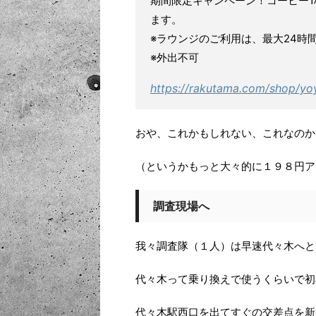
期間限定キャンペーン！コーヒー1
ます。
※ラウンジのご利用は、最大24時
※外出不可
https://rakutama.com/shop/yo
おや、これかもしれない、これなのか
（というかもっと大々的に１９８円ア
調査現場へ
我々調査隊（１人）は早速代々木へと
代々木って乗り換えで使うくらいで初
代々木駅西口を出てすぐの交差点を新