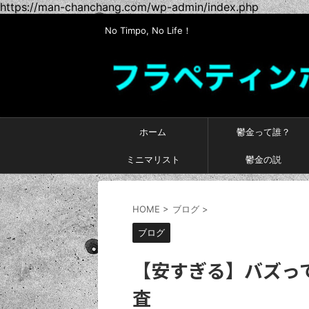
https://man-chanchang.com/wp-admin/index.php
No Timpo, No Life！
ホーム
鬱金って誰？
ミニマリスト
鬱金の説
HOME
>
ブログ
>
ブログ
【安すぎる】バズっ
査