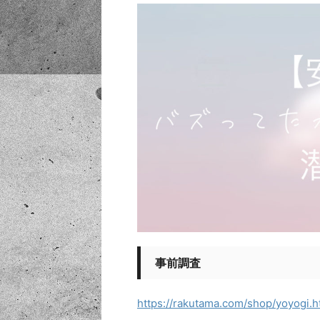
事前調査
https://rakutama.com/shop/yoyogi.h