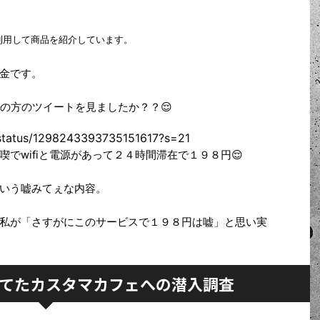
利用して商品を紹介しています。
金です。
たこの方のツイートを見ましたか？？😌
a/status/1298243393735151617?s=21
でwifiと電源があって２４時間滞在で１９８円😌
いう嘘みてぇな内容。
私が「さすがにこのサービスで１９８円は嘘」と思い実
てたカスタマカフェへの潜入調査