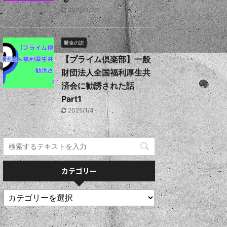
2025/3/20
鬱金の説
【プライム倶楽部】一般
財団法人全国福利厚生共
済会に勧誘された話
Part1
2025/1/4
カテゴリー