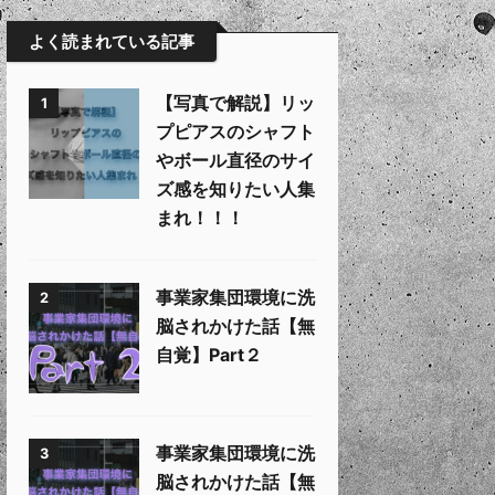
よく読まれている記事
【写真で解説】リッ
1
プピアスのシャフト
やボール直径のサイ
ズ感を知りたい人集
まれ！！！
事業家集団環境に洗
2
脳されかけた話【無
自覚】Part２
事業家集団環境に洗
3
脳されかけた話【無