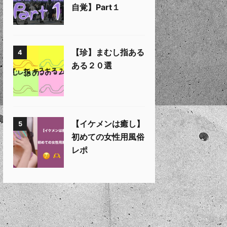
自覚】Part１
【珍】まむし指ある
4
ある２０選
【イケメンは癒し】
5
初めての女性用風俗
レポ