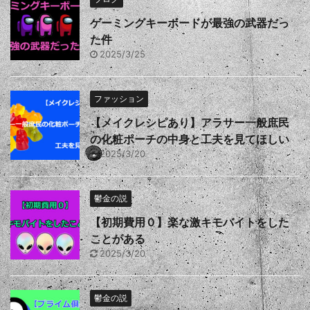
ゲーミングキーボードが最強の武器だっ
た件
2025/3/25
ファッション
【メイクレシピあり】アラサー一般庶民
の化粧ポーチの中身と工夫を見てほしい
2025/3/20
鬱金の説
【初期費用０】楽な激キモバイトをした
ことがある
2025/3/20
鬱金の説