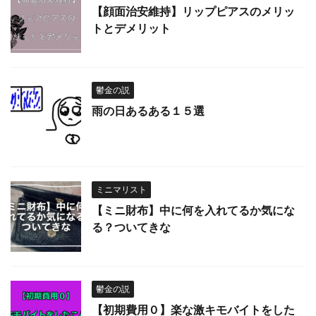
【顔面治安維持】リップピアスのメリッ
トとデメリット
鬱金の説
雨の日あるある１５選
ミニマリスト
【ミニ財布】中に何を入れてるか気にな
る？ついてきな
鬱金の説
【初期費用０】楽な激キモバイトをした