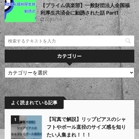
【プライム倶楽部】一般財団法人全国福
利厚生共済会に勧誘された話 Part1
2025/1/4
カテゴリー
よく読まれている記事
【写真で解説】リップピアスのシャ
1
フトやボール直径のサイズ感を知り
たい人集まれ！！！