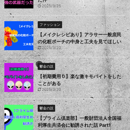
2025/3/25
ファッション
【メイクレシピあり】アラサー一般庶民
の化粧ポーチの中身と工夫を見てほしい
2025/3/20
鬱金の説
【初期費用０】楽な激キモバイトをした
ことがある
2025/3/20
鬱金の説
【プライム倶楽部】一般財団法人全国福
利厚生共済会に勧誘された話 Part1