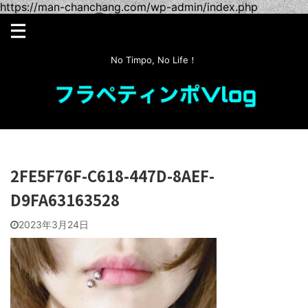
https://man-chanchang.com/wp-admin/index.php
No Timpo, No Life！
2FE5F76F-C618-447D-8AEF-
D9FA63163528
2023年3月24日