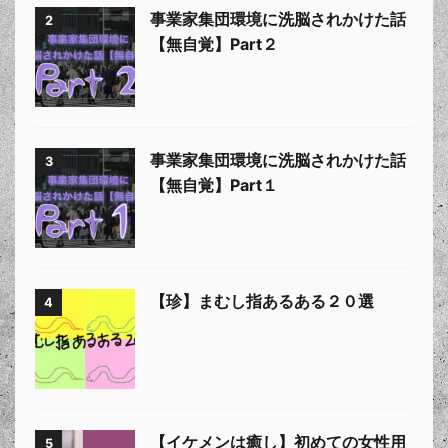
事業家集団環境に洗脳されかけた話
2
【無自覚】Part２
事業家集団環境に洗脳されかけた話
3
【無自覚】Part１
【珍】まむし指あるある２０選
4
【イケメンは癒し】初めての女性用
5