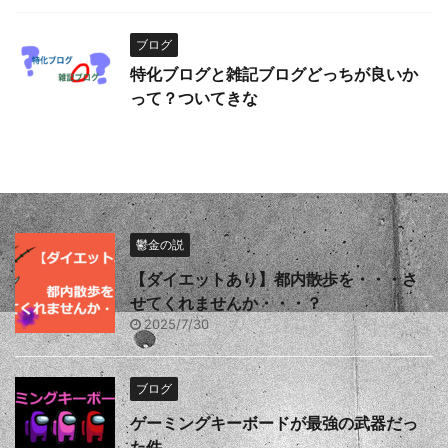
ブログ
特化ブログと雑記ブログどっちが良いか
って？ついてきな
鬱金の説
【ダイエットあり】都内散歩を・・・さ
せてくれませんか・・・？
2025/7/30
ブログ
ゲーミングキーボードが最強の武器だっ
た件