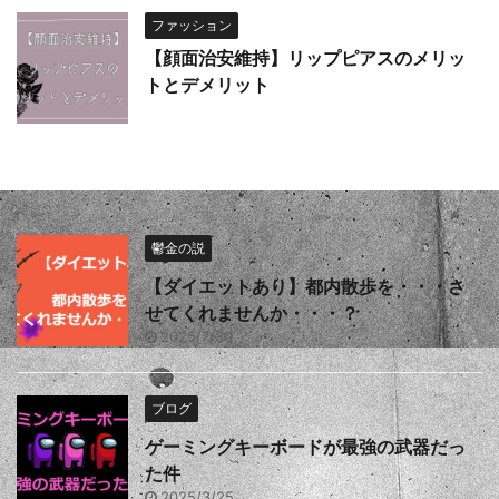
ファッション
【顔面治安維持】リップピアスのメリッ
トとデメリット
鬱金の説
【ダイエットあり】都内散歩を・・・さ
せてくれませんか・・・？
2025/7/30
ブログ
ゲーミングキーボードが最強の武器だっ
た件
2025/3/25