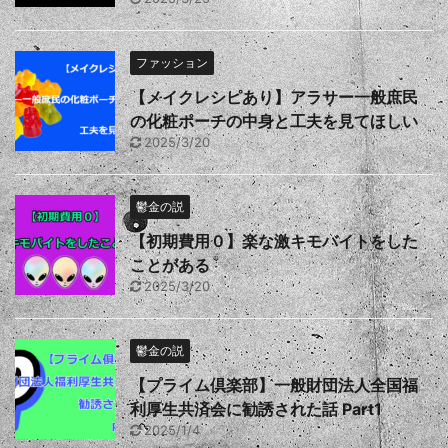
ファッション
【メイクレシピあり】アラサー一般庶民
の化粧ポーチの中身と工夫を見てほしい
2025/3/20
鬱金の説
【初期費用０】楽な激キモバイトをした
ことがある
2025/3/20
鬱金の説
【プライム倶楽部】一般財団法人全国福
利厚生共済会に勧誘された話 Part1
2025/1/4