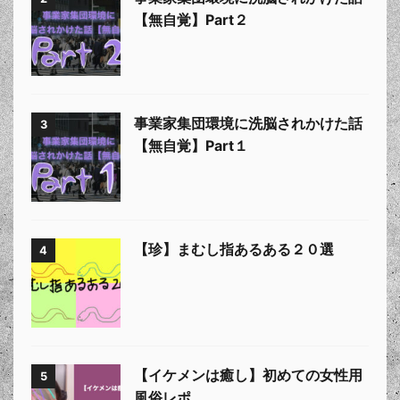
【無自覚】Part２
事業家集団環境に洗脳されかけた話
3
【無自覚】Part１
【珍】まむし指あるある２０選
4
【イケメンは癒し】初めての女性用
5
風俗レポ