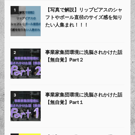
【写真で解説】リップピアスのシャ
1
フトやボール直径のサイズ感を知り
たい人集まれ！！！
事業家集団環境に洗脳されかけた話
2
【無自覚】Part２
事業家集団環境に洗脳されかけた話
3
【無自覚】Part１