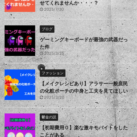
せてくれませんか・・・？
2025/7/30
ブログ
ゲーミングキーボードが最強の武器だっ
た件
2025/3/25
ファッション
【メイクレシピあり】アラサー一般庶民
の化粧ポーチの中身と工夫を見てほしい
2025/3/20
鬱金の説
【初期費用０】楽な激キモバイトをした
ことがある