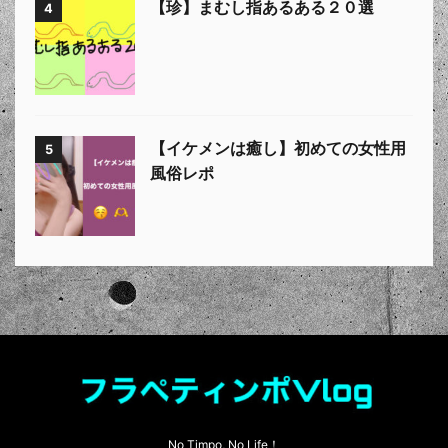
【珍】まむし指あるある２０選
4
【イケメンは癒し】初めての女性用
5
風俗レポ
No Timpo, No Life！