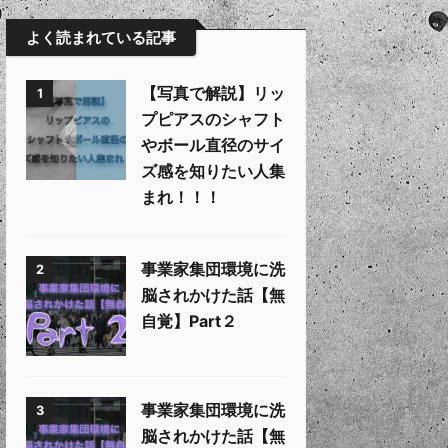
よく読まれている記事
【写真で解説】リッ
1
プピアスのシャフト
やボール直径のサイ
ズ感を知りたい人集
まれ！！！
事業家集団環境に洗
2
脳されかけた話【無
自覚】Part２
事業家集団環境に洗
3
脳されかけた話【無