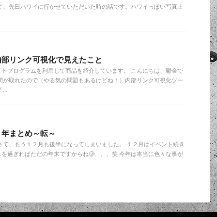
さて、先日ハワイに行かせていただいた時の話です。ハワイっぽい写真上
内部リンク可視化で見えたこと
イトプログラムを利用して商品を紹介しています。 こんにちは、鬱金で
時間が取れたので（やる気の問題もあるけどね！）内部リンク可視化ツー
..
２年まとめ～転～
さて、もう１２月も後半になってしまいました。 １２月はイベント続き
を過ぎればただの年末ですからね🥲、、、笑 今年は本当に色々な事が