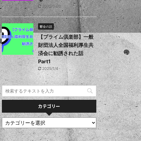
2025/3/20
鬱金の説
【プライム倶楽部】一般
財団法人全国福利厚生共
済会に勧誘された話
Part1
2025/1/4
カテゴリー