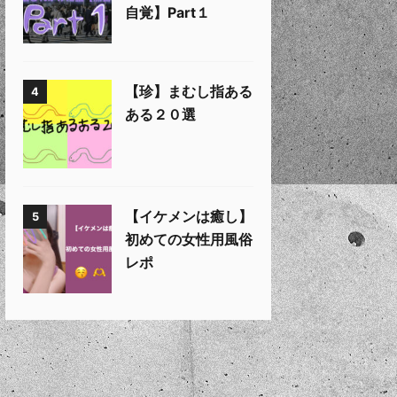
自覚】Part１
【珍】まむし指ある
4
ある２０選
【イケメンは癒し】
5
初めての女性用風俗
レポ