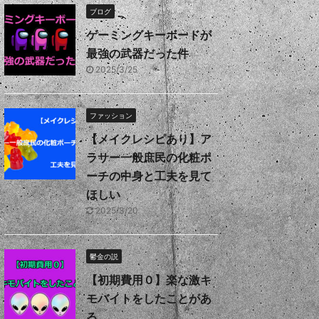
ブログ
ゲーミングキーボードが
最強の武器だった件
2025/3/25
ファッション
【メイクレシピあり】ア
ラサー一般庶民の化粧ポ
ーチの中身と工夫を見て
ほしい
2025/3/20
鬱金の説
【初期費用０】楽な激キ
モバイトをしたことがあ
る