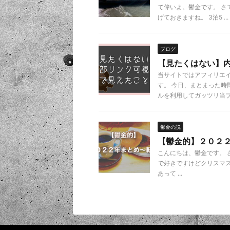
て偉いよ。鬱金です。 
げておきますね。 3泊5 ...
ブログ
【見たくはない】
当サイトではアフィリエ
す。 今日、まとまった
ルを利用してガッツリ当ブ .
鬱金の説
【鬱金的】２０２
こんにちは、鬱金です。 
で好きですけどクリスマス
あって ...