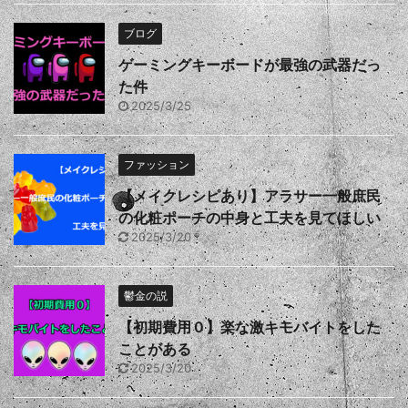
ブログ
ゲーミングキーボードが最強の武器だっ
た件
2025/3/25
ファッション
【メイクレシピあり】アラサー一般庶民
の化粧ポーチの中身と工夫を見てほしい
2025/3/20
鬱金の説
【初期費用０】楽な激キモバイトをした
ことがある
2025/3/20