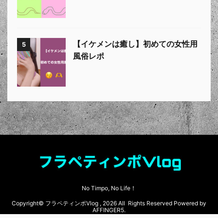
【イケメンは癒し】初めての女性用
5
風俗レポ
No Timpo, No Life！
Copyright© フラペティンポVlog , 2026 All Rights Reserved Powered by
AFFINGER5
.