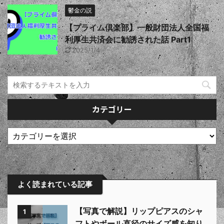
鬱金の説
【プライム倶楽部】一般財団法人全国福
利厚生共済会に勧誘された話 Part1
2025/1/4
カテゴリー
よく読まれている記事
【写真で解説】リップピアスのシャ
1
フトやボール直径のサイズ感を知り