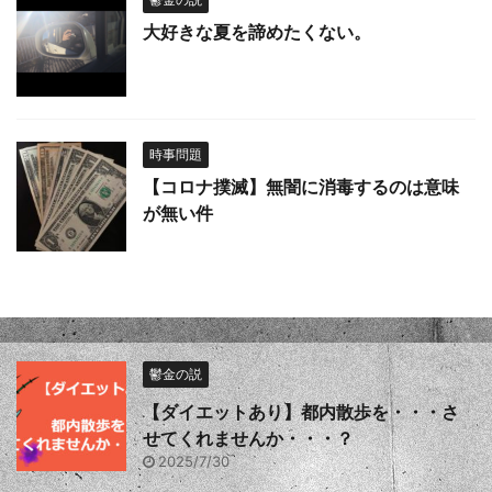
大好きな夏を諦めたくない。
時事問題
【コロナ撲滅】無闇に消毒するのは意味
が無い件
鬱金の説
【ダイエットあり】都内散歩を・・・さ
せてくれませんか・・・？
2025/7/30