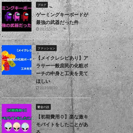
ブログ
ゲーミングキーボードが
最強の武器だった件
2025/3/25
ファッション
【メイクレシピあり】ア
ラサー一般庶民の化粧ポ
ーチの中身と工夫を見て
ほしい
2025/3/20
鬱金の説
【初期費用０】楽な激キ
モバイトをしたことがあ
る