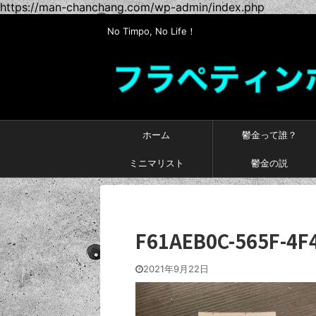
https://man-chanchang.com/wp-admin/index.php
No Timpo, No Life！
ホーム
鬱金って誰？
ミニマリスト
鬱金の説
F61AEB0C-565F-4F
2021年9月22日