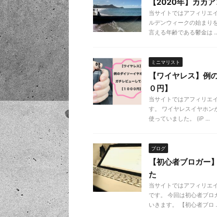
【2020年】カカ
当サイトではアフィリエ
ルデンウィークの始まりを
言える年齢である鬱金は ..
ミニマリスト
【ワイヤレス】例
０円】
当サイトではアフィリエ
す。 ワイヤレスイヤホン
使っていました。 (iP ...
ブログ
【初心者ブロガー
た
当サイトではアフィリエ
です。 今回は初心者ブ
いきます。 【初心者ブロ ..