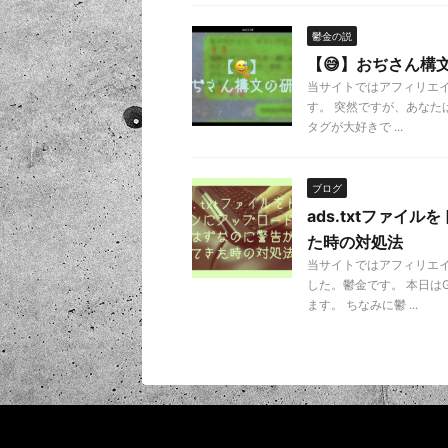
鬱金の説
【😅】おぢさん構
当サイトではアフィリエ
す。 突然ですが、あなたは
タグが大好きで ...
ブログ
ads.txtファ
た時の対処法
当サイトではアフィリエ
した。鬱金です。 本日は
ます。 ちなみに鬱 ...