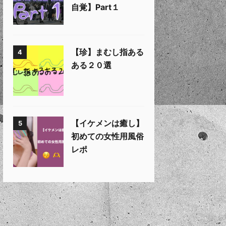
自覚】Part１
【珍】まむし指ある
4
ある２０選
【イケメンは癒し】
5
初めての女性用風俗
レポ