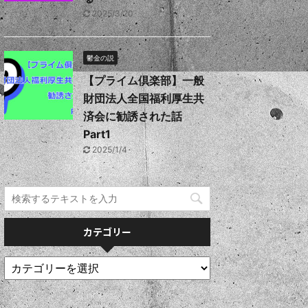
2025/3/20
鬱金の説
【プライム倶楽部】一般
財団法人全国福利厚生共
済会に勧誘された話
Part1
2025/1/4
カテゴリー