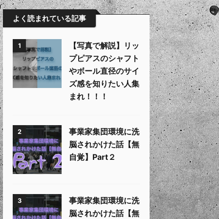
よく読まれている記事
【写真で解説】リッ
1
プピアスのシャフト
やボール直径のサイ
ズ感を知りたい人集
まれ！！！
事業家集団環境に洗
2
脳されかけた話【無
自覚】Part２
事業家集団環境に洗
3
脳されかけた話【無