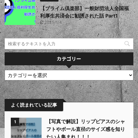
【プライム倶楽部】一般財団法人全国福
利厚生共済会に勧誘された話 Part1
2025/1/4
カテゴリー
よく読まれている記事
【写真で解説】リップピアスのシャ
1
フトやボール直径のサイズ感を知り
たい人集まれ！！！