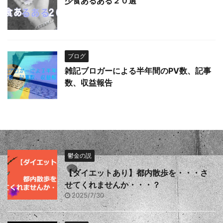
少食あるある２０選
ブログ
雑記ブロガーによる半年間のPV数、記事
数、収益報告
鬱金の説
【ダイエットあり】都内散歩を・・・さ
せてくれませんか・・・？
2025/7/30