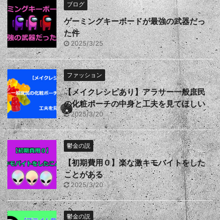
ブログ
ゲーミングキーボードが最強の武器だっ
た件
2025/3/25
ファッション
【メイクレシピあり】アラサー一般庶民
の化粧ポーチの中身と工夫を見てほしい
2025/3/20
鬱金の説
【初期費用０】楽な激キモバイトをした
ことがある
2025/3/20
鬱金の説