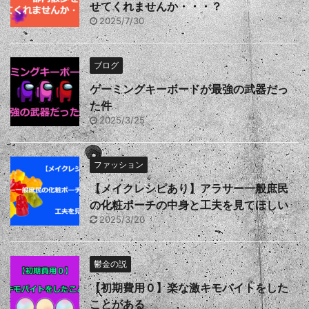
せてくれませんか・・・？
2025/7/30
ブログ
ゲーミングキーボードが最強の武器だっ
た件
2025/3/25
ファッション
【メイクレシピあり】アラサー一般庶民
の化粧ポーチの中身と工夫を見てほしい
2025/3/20
鬱金の説
【初期費用０】楽な激キモバイトをした
ことがある