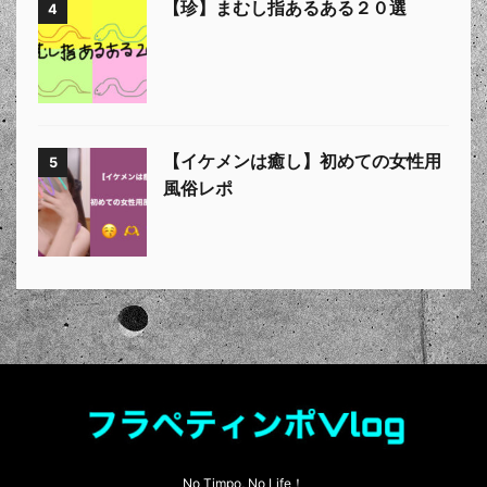
【珍】まむし指あるある２０選
4
【イケメンは癒し】初めての女性用
5
風俗レポ
No Timpo, No Life！