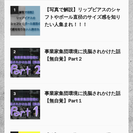
【写真で解説】リップピアスのシャ
1
フトやボール直径のサイズ感を知り
たい人集まれ！！！
事業家集団環境に洗脳されかけた話
2
【無自覚】Part２
事業家集団環境に洗脳されかけた話
3
【無自覚】Part１