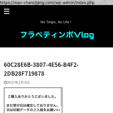
https://man-chanchang.com/wp-admin/index.php
No Timpo, No Life！
60C28E6B-3807-4E56-B4F2-
2DB28F719878
2021年2月3日