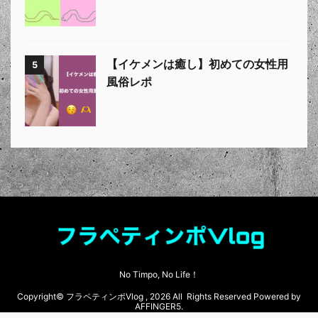
【イケメンは癒し】初めての女性用
5
風俗レポ
No Timpo, No Life！
Copyright© フラペティンポVlog , 2026 All Rights Reserved Powered by
AFFINGER5
.