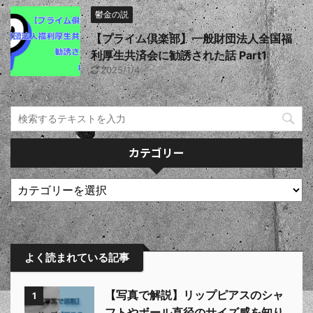
鬱金の説
【プライム倶楽部】一般財団法人全国福
利厚生共済会に勧誘された話 Part1
2025/1/4
カテゴリー
よく読まれている記事
【写真で解説】リップピアスのシャ
1
フトやボール直径のサイズ感を知り