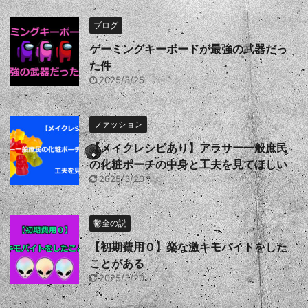
ブログ
ゲーミングキーボードが最強の武器だっ
た件
2025/3/25
ファッション
【メイクレシピあり】アラサー一般庶民
の化粧ポーチの中身と工夫を見てほしい
2025/3/20
鬱金の説
【初期費用０】楽な激キモバイトをした
ことがある
2025/3/20