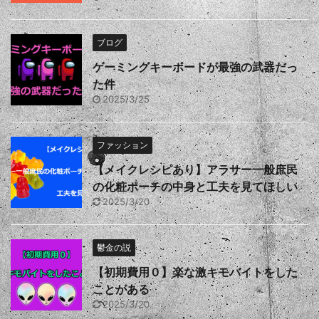
ブログ
ゲーミングキーボードが最強の武器だっ
た件
2025/3/25
ファッション
【メイクレシピあり】アラサー一般庶民
の化粧ポーチの中身と工夫を見てほしい
2025/3/20
鬱金の説
【初期費用０】楽な激キモバイトをした
ことがある
2025/3/20