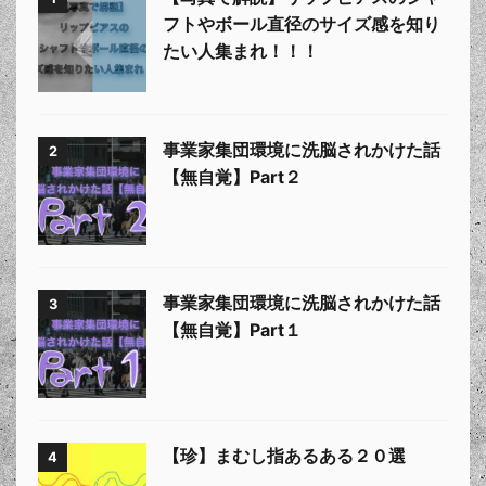
フトやボール直径のサイズ感を知り
たい人集まれ！！！
事業家集団環境に洗脳されかけた話
2
【無自覚】Part２
事業家集団環境に洗脳されかけた話
3
【無自覚】Part１
【珍】まむし指あるある２０選
4