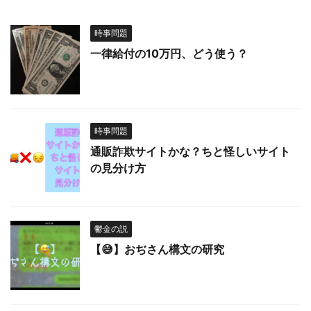
時事問題
一律給付の10万円、どう使う？
時事問題
通販詐欺サイトかな？ちと怪しいサイト
の見分け方
鬱金の説
【😅】おぢさん構文の研究