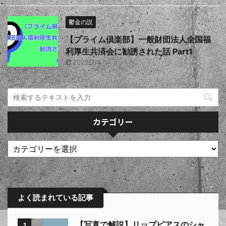
鬱金の説
【プライム倶楽部】一般財団法人全国福
利厚生共済会に勧誘された話 Part1
2025/1/4
カテゴリー
よく読まれている記事
【写真で解説】リップピアスのシャ
1