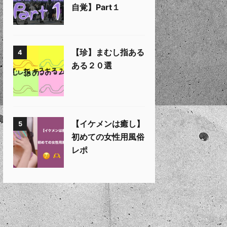
自覚】Part１
【珍】まむし指ある
4
ある２０選
【イケメンは癒し】
5
初めての女性用風俗
レポ