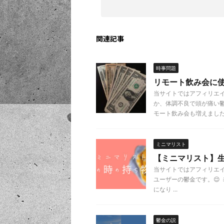
関連記事
時事問題
リモート飲み会に
当サイトではアフィリエ
か、体調不良で頭が痛い
モート飲み会も増えましたよ 
ミニマリスト
【ミニマリスト】
当サイトではアフィリエ
ユーザーの鬱金です。😌
になり ...
鬱金の説