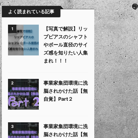
よく読まれている記事
【写真で解説】リッ
1
プピアスのシャフト
やボール直径のサイ
ズ感を知りたい人集
まれ！！！
事業家集団環境に洗
2
脳されかけた話【無
自覚】Part２
事業家集団環境に洗
3
脳されかけた話【無