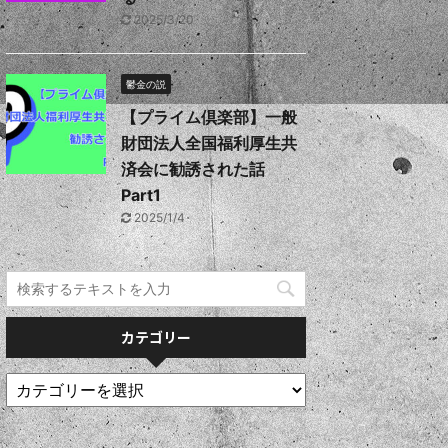
2025/3/20
鬱金の説
【プライム倶楽部】一般
財団法人全国福利厚生共
済会に勧誘された話
Part1
2025/1/4
カテゴリー