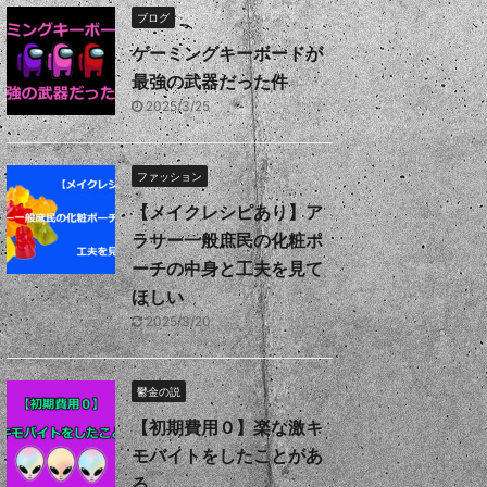
ブログ
ゲーミングキーボードが
最強の武器だった件
2025/3/25
ファッション
【メイクレシピあり】ア
ラサー一般庶民の化粧ポ
ーチの中身と工夫を見て
ほしい
2025/3/20
鬱金の説
【初期費用０】楽な激キ
モバイトをしたことがあ
る