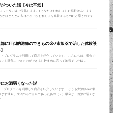
癖がついた話【今は平気】
(コウモリの姿で失礼します。) あなたはおねしょした経験はあります
いうかほとんどの方は小さい頃おねしょを経験するものだと思うのです
部に圧倒的激痛のできもの😭⚡️市販薬で治した体験談
る】
イトプログラムを利用して商品を紹介しています。 こんにちは、鬱金で
いし陰部にできものができるし控えめに言って地獄でした❗️& ...
中にお酒弱くなった説
イトプログラムを利用して商品を紹介しています。 どうも大酒飲みの鬱
あります通り、大酒のみで有名であったあの（？）鬱金が、お酒に弱くな
..