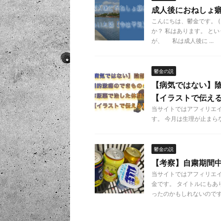
成人後におねしょ
こんにちは、鬱金です。 
か？ 私はあります。 と
が、 私は成人後に ...
鬱金の説
【病気ではない】陰
【イラストで伝え
当サイトではアフィリエ
す。 今月は生理が止まらな
鬱金の説
【考察】自粛期間
当サイトではアフィリエ
金です。 タイトルにも
ったのかもしれないのです .