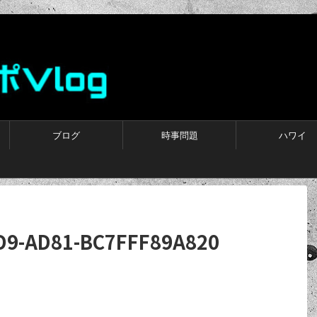
ブログ
時事問題
ハワイ
D9-AD81-BC7FFF89A820