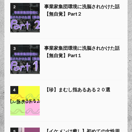
事業家集団環境に洗脳されかけた話
2
【無自覚】Part２
事業家集団環境に洗脳されかけた話
3
【無自覚】Part１
【珍】まむし指あるある２０選
4
【イケメンは癒し】初めての女性用
5