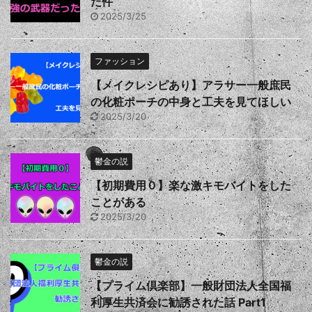
た件
2025/3/25
ファッション
【メイクレシピあり】アラサー一般庶民
の化粧ポーチの中身と工夫を見てほしい
2025/3/20
鬱金の説
【初期費用０】楽な激キモバイトをした
ことがある
2025/3/20
鬱金の説
【プライム倶楽部】一般財団法人全国福
利厚生共済会に勧誘された話 Part1